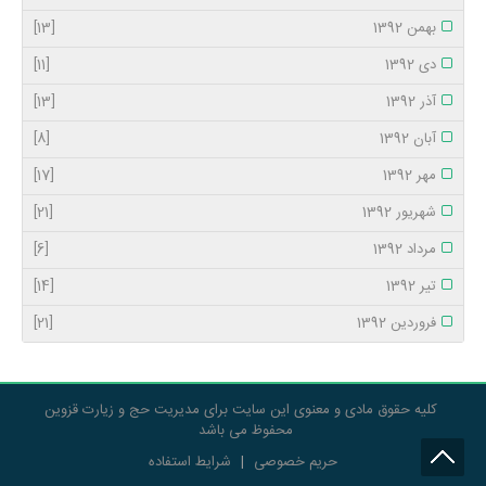
بهمن 1392
[13]
دی 1392
[11]
آذر 1392
[13]
آبان 1392
[8]
مهر 1392
[17]
شهریور 1392
[21]
مرداد 1392
[6]
تیر 1392
[14]
فروردین 1392
[21]
کلیه حقوق مادی و معنوی این سایت برای مدیریت حج و زیارت قزوین
محفوظ می باشد
حریم خصوصی
|
شرایط استفاده