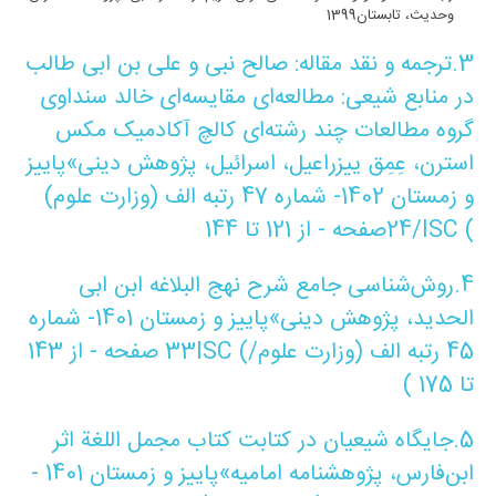
وحدیث، تابستان1399
3.ترجمه و نقد مقاله: صالح نبی و علی بن ابی طالب
در منابع شیعی: مطالعه‌ای مقایسه‌ای خالد سنداوی
گروه مطالعات چند رشته‌ای کالچ آکادمیک مکس
استرن، عِمِق ییزراعیل، اسرائیل، پژوهش دینی»پاییز
و زمستان 1402- شماره 47 رتبه الف (وزارت علوم)
/ISC (
24
صفحه - از 121 تا 144
4.
روش‌شناسی جامع شرح نهج البلاغه ابن ابی
الحدید
، پژوهش دینی»پاییز و زمستان 1401- شماره
45 رتبه الف (وزارت علوم/
ISC (
33
صفحه - از 143
تا 175 )
5.
جایگاه شیعیان در کتابت کتاب مجمل اللغة اثر
ابن‌فارس
، پژوهشنامه امامیه»پاییز و زمستان 1401 -