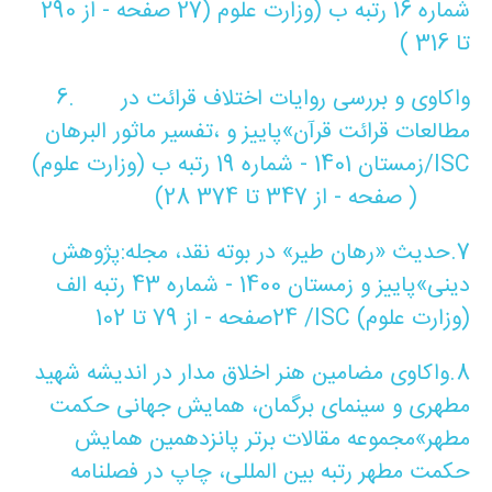
شماره 16 رتبه ب (وزارت علوم (
27
صفحه - از 290
تا 316 )
واکاوی و بررسی روایات اختلاف قرائت در
6.
مطالعات قرائت قرآن»پاییز و
،
تفسیر ماثور البرهان
/ISC
زمستان 1401 - شماره 19 رتبه ب (وزارت علوم)
)
صفحه - از 347 تا 374
(‎28
7.
حدیث «رهان طیر» در بوته نقد
، مجله:پژوهش
دینی»پاییز و زمستان 1400 - شماره 43 رتبه الف
(وزارت علوم
/ISC (
24
صفحه - از 79 تا 102
8.
واکاوی مضامین هنر اخلاق مدار در اندیشه شهید
مطهری و سینمای برگمان
، همایش جهانی حکمت
مطهر»مجموعه مقالات برتر پانزدهمین همایش
حکمت مطهر رتبه بین المللی، چاپ در فصلنامه