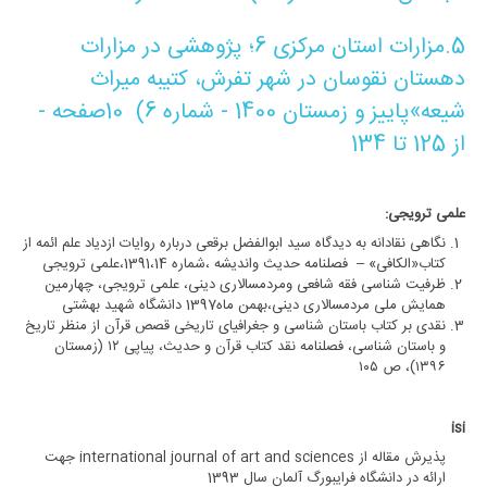
5.
مزارات استان مرکزی 6؛ پژوهشی در مزارات
دهستان نقوسان در شهر تفرش
، کتیبه میراث
شیعه»پاییز و زمستان 1400 - شماره 6
(
10
صفحه -
از 125 تا 134
علمی ترویجی:
نگاهی نقادانه به دیدگاه سید ابوالفضل برقعی درباره روایات ازدیاد علم ائمه از
کتاب«الکافی» – فصلنامه حدیث واندیشه ،شماره 1391،14،علمی ترویجی
ظرفیت شناسی فقه شافعی ومردمسالاری دینی، علمی ترویجی، چهارمین
همایش ملی مردمسالاری دینی،بهمن ماه1397 دانشگاه شهید بهشتی
نقدی بر کتاب باستان شناسی و جغرافیای تاریخی قصص قرآن از منظر تاریخ
و باستان شناسی، فصلنامه نقد کتاب قرآن و حدیث، پیاپی ۱۲ (زمستان
۱۳۹۶)، ص ۱۰۵
isi
پذیرش مقاله از
international journal of art and sciences
جهت
ارائه در دانشگاه فرایبورگ آلمان سال 1393