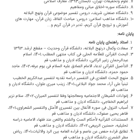
علوم وتحقیقات تهران، تابستان1393، معارف اسلامی
دانشگاه سوره–اخلاق مبانی ومفاهیم
دانشگاه صنعتی شریف، دروس تفسیر موضوعی قرآن ونهج البلاغه
دانشگاه مذاهب اسلامی: دروس: مباحث الفاظ، زبان قرآن، مهارت های
آموزش و ترویج قرآن کریم، تدبر در قرآن کریم و...
پایان نامه:
استاد راهنمای پایان نامه
:
سعادت وکمال درنهج البلاغه، دانشگاه قرآن وحدیث – مقطع ارشد.1393
البحث القرآنی للعلّامه الحلی فی کتاب منتهی المطلب.1401، اسلام
عبدالرحمان زغیر الرکابی، دانشگاه ادیان و مذاهب قم
التأصیل القرآنی لدعاء الامام الصادق علیه السلام فی یوم عرفه،1402، ماجد
حمود حمزه، دانشگاه ادیان و مذاهب قم
منهج البحث العقدی فی التفسیر دراسه نقدیه لتفسیر عبدالکریم الخطیب
تبنیاً علی آراء محمد جواد البلاغی،1401، زینب میری علوان، دانشگاه ادیان و
مذاهب قم
إغواءات الشیطان الاجتماعیه ومعالجتها وفقا لتفسیر المیزان،1402، سلام نزیر
ابراهیم الخفاجی، دانشگاه ادیان و مذاهب قم
أسباب النزول فی سوره الأنفال بین تفسیری الأمثل والتفسیر الشعراوی،1401،
ظاهر یحیی صفوک، دانشگاه ادیان و مذاهب قم
المستندات القرآنیه لأحکام السبّ والشتم واللعن عند فقهاء الامامیه دراسه
تحلیلیه، حسنین الربیعی،1402، دانشگاه ادیان و مذاهب قم
تطابق قراءه حفص عن عاصم و قراءه العامه بین الرد والاثبات،1401، ریاض
مطر الشمری دانشگاه ادیان و مذاهب قم