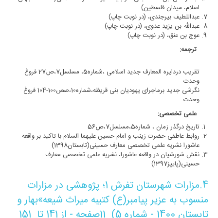
اسلام، میدان فلسطین)
عبداللطیف بیرجندی، (در نوبت چاپ)
عبدالله بن یزید عدوی، (در نوبت چاپ)
عوج بن عنق، (در نوبت چاپ)
ترجمه:
تقریب دردایره المعارف جدید اسلامی ،شماره5، مسلسل7،ص27 فروغ
وحدت
نگرشی جدید برماجرای یهودیان بنی قریظه،شماره10،صص100-104 فروغ
وحدت
علمی تخصصی:
تاریخ درگذر زمان ، شماره5،مسلسل7،ص56
روابط عاطفی حضرت زینب و امام حسین علیهما السلام با تاکید بر واقعه
عاشورا نشریه علمی تخصصی معارف حسینی(تابستان1398)
نقش شورشیان در واقعه عاشورا، نشریه علمی تخصصی معارف
حسینی(پاییز1397)
4.
مزارات شهرستان تفرش 1؛ پژوهشی در مزارات
منسوب به عزیر پیامبر(ع)
کتیبه میراث شیعه»بهار و
تابستان 1400 - شماره 5
(
11
صفحه - از 141 تا 151