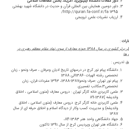
داور مقالات دانشگاه ایلینویزیا، آمریکا، بخش مطالعات اسلامی
داور دومین همایش بین المللی قرآن و حدیث در دانشگاه شهید بهشتی
/
http://quran.fa-conf.ir/fa
1395
ارزیاب نشریات علمی ترویجی
ارات
:
پژوهشگر برتر کشوری در سال 1388 حوزه معارف از سوی نهاد مقام معظم رهبری در
 ها
ق تدریس :
دانشگاه پیام نور کرج در درسهای تاریخ ادیان وعرفان ، صرف ونحو ، زبان
تخصصی رشته الهیات -1386الی 1388
پیام نور تهران :صرف ونحو1387-1388، 1393 مفردات قران، زبان
تخصصی3،مکاتب تفسیری
علمی کاربردی خانه کارگر تهران : دروس معارف (متون اسلامی ، اخلاق
واندیشه )1387-89
علمی کاربردی خانه کارگر کرج: دروس معارف (متون اسلامی ، اخلاق
واندیشه) و مدیریت کسب وکار از دیدگاه اسلام و اخلاق حرفه ای از سال
1387
جهاد دانشگاهی واحد هنر 1383-84،
دانشگاه هنر تهران وپردیس کرج از سال 1391 تاکنون