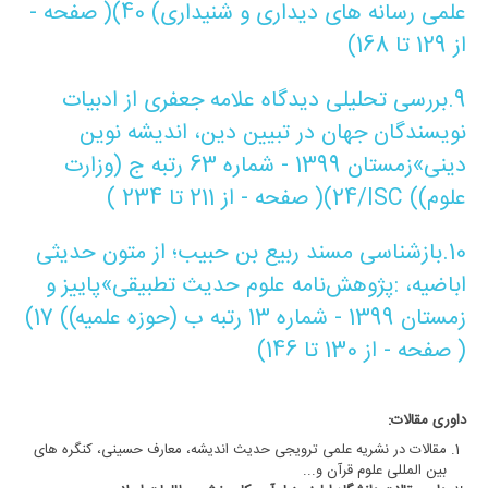
علمی رسانه های دیداری و شنیداری
(
40
)( صفحه -
از 129 تا 168)
9.
بررسی تحلیلی دیدگاه‌‌ علامه جعفری از ادبیات
نویسندگان جهان در تبیین دین
، اندیشه نوین
دینی»زمستان 1399 - شماره 63 رتبه ج (وزارت
علوم)
/ISC (
24
)( صفحه - از 211 تا 234 )
10.
بازشناسی مسند ربیع بن حبیب؛ از متون حدیثی
اباضیه
،
:
پژوهش‌نامه علوم حدیث تطبیقی»پاییز و
زمستان 1399 - شماره 13 رتبه ب (حوزه علمیه)
(
17
)
( صفحه - از 130 تا 146)
داوری مقالات:
مقالات در نشریه علمی ترویجی حدیث اندیشه، معارف حسینی، کنگره های
بین المللی علوم قرآن و...