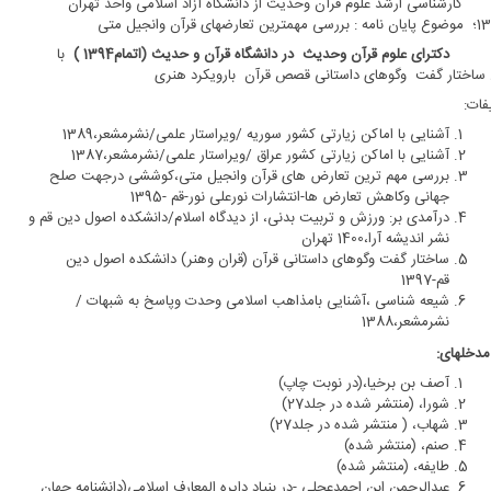
سی ارشد علوم قرآن وحدیث از دانشگاه آزاد اسلامی واحد تهران
دکترای علوم قرآن وحدیث در دانشگاه قرآن و حدیث (اتمام1394 )
با
ساختار گفت وگوهای داستانی قصص قرآن بارویکرد هنری
فات:
آشنایی با اماکن زیارتی کشور سوریه /ویراستار علمی/نشرمشعر،1389
آشنایی با اماکن زیارتی کشور عراق /ویراستار علمی/نشرمشعر،1387
بررسی مهم ترین تعارض های قرآن وانجیل متی،کوششی درجهت صلح
جهانی وکاهش تعارض ها-انتشارات نورعلی نور-قم -1395
درآمدی بر: ورزش و تربیت بدنی، از دیدگاه اسلام/دانشکده اصول دین قم و
نشر اندیشه آرا،1400 تهران
ساختار گفت وگوهای داستانی قرآن (قران وهنر) دانشکده اصول دین
قم-1397
شیعه شناسی ،آشنایی بامذاهب اسلامی وحدت وپاسخ به شبهات /
نشرمشعر،1388
مدخلهای:
آصف بن برخیا،(در نوبت چاپ)
شورا، (منتشر شده در جلد27)
شهاب، ( منتشر شده در جلد27)
صنم، (منتشر شده)
طایفه، (منتشر شده)
عبدالرحمن ابن احمدعجلی -در بنیاد دایره المعارف اسلامی(دانشنامه جهان