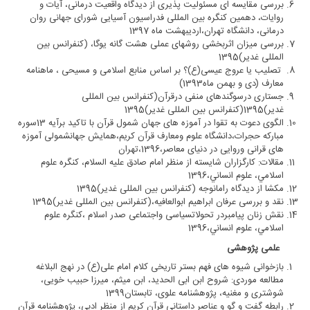
بررسی مقایسه ای مسئولیت پذیری از دیدگاه واقعیت درمانی، آیات و
روایات، دهمین کنگره بین المللی فدراسیون آسیایی شورای جهانی روان
درمانی، دانشگاه تهران،اردیبهشت ماه 1397
بررسی میزان اثربخشی روشهای عملی هشت گانه یوگا، (کنفرانس بین
المللی غدیر)1395
تصلیب یا عروج عیسی(ع)؟ بر اساس منابع اسلامی و مسیحی ، ماهنامه
معارف (دی و بهمن ماه1393)
جستاری درسوگندهای منفی درقرآن(کنفرانس بین المللی
غدیر)1395(کنفرانس بین المللی غدیر)1395
الگوی دعوت به تقوا در آموزه های جهان شمول قرآن با تاکید برآیه 13سوره
مبارکه حجرات،دانشگاه علوم ومعارف قرآن کریم،همایش جهانشمولی آموزه
های قرانی وروایی در دنیای معاصر،1396،تهران
مقالات: کارگزاران شایسته از منظر امام صادق علیه السلام، كنگره علوم
اسلامي، علوم انساني،1396
مکشا از دیدگاه رامانوجه (کنفرانس بین المللی غدیر)1395
نقد و بررسی عرفان ابراهیم ابوالعافیه،(کنفرانس بین المللی غدیر)1395
نقش زنان پیامبردر تحولاتسیاسی واجتماعی صدر اسلام ،كنگره علوم
اسلامي، علوم انساني،1396
علمی پژوهشی
بازخوانی شیوه های فهم بستر تاریخی کلام امام علی(ع) در نهج البلاغه
مطالعه موردی: شروح ابن ابی الحدید، ابن میثم، میرزا حبیب خویی،
شوشتری و مغنیه، پژوهشنامه علوی، تابستان1399
رابطه گفت و گو و عناصر داستانی قرآن کریم از منظر ادبی، پژوهشنامه قرآن