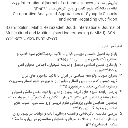
پذیرش مقاله از
international journal of art and sciences
جهت
ارائه در دانشگاه علوم کاربردی وین اتریش سال 1394-93
Comparative Analysis of Approaches of Synoptic Gospels
and Koran Regarding Crucifixion
Bashir Salimi, Mahdi Rezazadeh Joudi, International Journal of
Multicultural and Multireligious Understanding (IJMMU) ISSN
2364-5369, vlo9, num10,2022)
کنفرانس ملی
بازتولید اصول داستان نویسی قرآن با تاکید بردیدگاهای سید قطب و
بستانی (کنفرانس بین المللی غدیر)1395
بازسازی تمدن اسلامی درعمل واندیشه شیعیان، اجلاس محبان اهل
بیت1396تهران
بحران هویت وتوسعه سیاسی در ایران با تاکید برآموزه های قرآن
کریم،دومین کنفرانس بین المللی نوآوری وتحقیق در علوم انسانی،مدیریت
ومعارف اسلامی،حکمت مرتضوی،1396
بررسی رابطه شیوه های فرزند پروری والدین با عزت نفس دانش آموزان
دختر مقطع ابتدایی شهرستان شهریار با نگاهی برآیات قرآن کریم واحادیث،
پنجمین همایش علمی پژوهشی علوم تربیتی وروانشناسی، آسیب های
اجتماعی و فرهنگی ایران1396
بررسی مقایسه ایاثربخشی واقعیت درمانی، آیات و روایات در بهبود روان
پرستاری سالمندان مبتلا به سرطان، همایش سالمندی در ایران، دانشگاه
علامه طباطبایی،1397