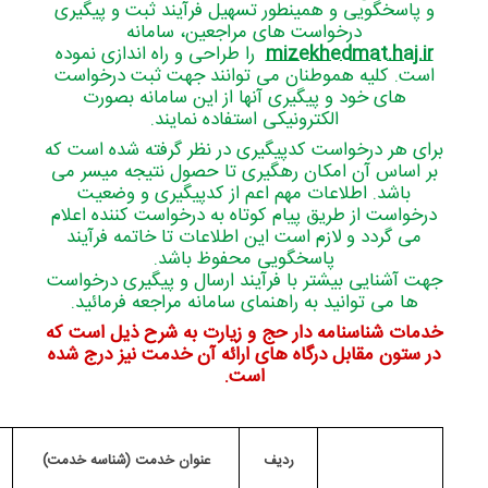
و پاسخگویی و همینطور تسهیل فرآیند ثبت و پیگیری
درخواست های مراجعین، سامانه
mizekhedmat.haj.ir
را طراحی و راه اندازی نموده
است. کلیه هموطنان می توانند جهت ثبت درخواست
های خود و پیگیری آنها از این سامانه بصورت
الکترونیکی استفاده نمایند.
برای هر درخواست کدپیگیری در نظر گرفته شده است که
بر اساس آن امکان رهگیری تا حصول نتیجه میسر می
باشد. اطلاعات مهم اعم از کدپیگیری و وضعیت
درخواست از طریق پیام کوتاه به درخواست کننده اعلام
می گردد و لازم است این اطلاعات تا خاتمه فرآیند
پاسخگویی محفوظ باشد.
جهت آشنایی بیشتر با فرآیند ارسال و پیگیری درخواست
ها می توانید به راهنمای سامانه مراجعه فرمائید.
خدمات شناسنامه دار حج و زیارت به شرح ذیل است که
در ستون مقابل درگاه های ارائه آن خدمت نیز درج شده
است.
ردیف
عنوان خدمت (شناسه خدمت)