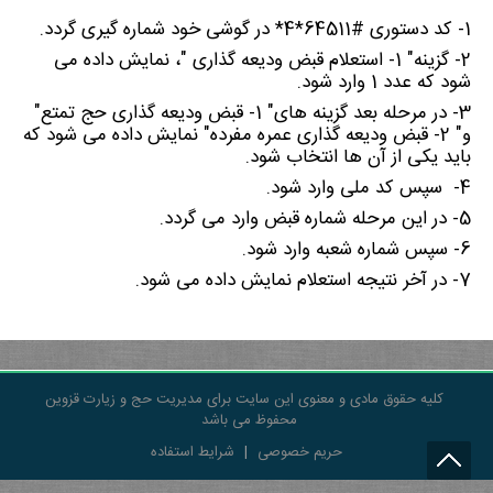
1- کد دستوری #64511*4* در گوشی خود شماره گیری گردد.
2- گزینه" 1‏- استعلام قبض ودیعه گذاری "، نمایش داده می
شود که عدد 1 وارد شود.
3- در مرحله بعد گزینه های" 1‏- قبض ودیعه گذاری حج تمتع"
و" 2‏- قبض ودیعه گذاری عمره مفرده" نمایش داده می شود که
باید یکی از آن ها انتخاب شود.
4- سپس کد ملی وارد شود.
5- در این مرحله شماره قبض وارد می گردد.
6- سپس شماره شعبه وارد شود.
7- در آخر نتیجه استعلام نمایش داده می شود.
کلیه حقوق مادی و معنوی این سایت برای مدیریت حج و زیارت قزوین
محفوظ می باشد
حریم خصوصی
|
شرایط استفاده