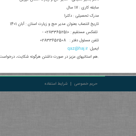
سابقه کاری : 17 سال
مدرک تحصیلی : دکترا
تاریخ انتصاب بعنوان مدیر حج و زیارت استان : آبان 1401
تلفکس مستقیم : 02833652510 -
تلفن مسئول دفتر : 02833652508
ایمیل:
qaz@haj.ir
هم استانیهای عزیز در صورت داشتن هرگونه شکایت، درخواست و ... علاوه بر روزهای سه شنبه که ملاقات عمومی می باشد در روزهای عادی نیز پذیرای شما عزیزان (به جز ساعت جلسات، ماموریت و ... ) هستیم.
حریم خصوصی
|
شرایط استفاده