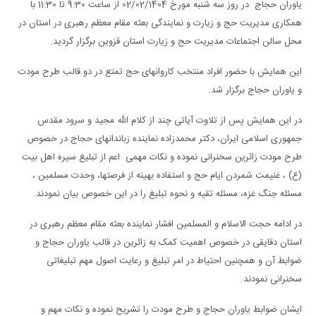
یاوران حجاج در روز سه شنبه مورخ 02/02/1404 از ساعت 9:30 تا 11:30 با
همکاری مدیریت حج و زیارت و نمایندگی بعثه مقام معظم رهبری در استان در
محل سالن اجتماعات مدیریت حج و زیارت استان قزوین برگزار گردید
.
این همایش با حضور افراد منتخب کاروانهای حج تمتع در دو قالب طرح مودت
و یاوران حجاج برگزار شد.
در این همایش پس از تلاوت آیاتی چند از کلام الله مجید و سرود مقدس
جمهوری اسلامی ایران، دکتر محمدزاده نماینده زباندانهای حجاج در خصوص
طرح مودت زائرین سخنرانی نموده و نکات مهمی اعم از تبلیغ سیره اهل بیت
(ع) ، غنیمت شمردن ایام حج و استفاده بهینه از فرصتها، وحدت مسلمین ،
مسئله جنگ غزه، مسئله تقیه و نحوه تبلیغ را در این خصوص بیان نمودند.
در ادامه حجت الاسلام و المسلمین افشار نماینده بعثه مقام معظم رهبری در
استان دقایقی در خصوص اهمیت کمک به زائرین در قالب یاوران حجاج و
ضوابط آن و همچنین احتیاط در امر تبلیغ و رعایت اصول مهم تبلیغاتی
سخنرانی نمودند
.
ایشان ضوابط یاوران حجاج و طرح مودت را تشریح نموده و نکات مهم و